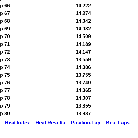
p 66
14.222
p 67
14.274
p 68
14.342
p 69
14.082
p 70
14.509
p 71
14.189
p 72
14.147
p 73
13.559
p 74
14.086
p 75
13.755
p 76
13.749
p 77
14.065
p 78
14.007
p 79
13.855
p 80
13.987
Heat Index
Heat Results
Position/Lap
Best Laps