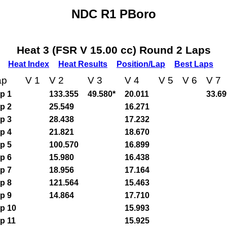
NDC R1 PBoro
Heat 3 (FSR V 15.00 cc) Round 2 Laps
Heat Index
Heat Results
Position/Lap
Best Laps
ap
V 1
V 2
V 3
V 4
V 5
V 6
V 7
p 1
133.355
49.580*
20.011
33.69
p 2
25.549
16.271
p 3
28.438
17.232
p 4
21.821
18.670
p 5
100.570
16.899
p 6
15.980
16.438
p 7
18.956
17.164
p 8
121.564
15.463
p 9
14.864
17.710
p 10
15.993
p 11
15.925